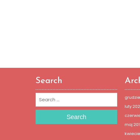
Search
Arc
grudzi
luty 20
czerwie
Search
maj 201
kwiecie