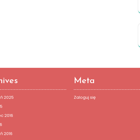
hives
Meta
eń 2025
Zaloguj się
25
c 2016
6
ń 2016