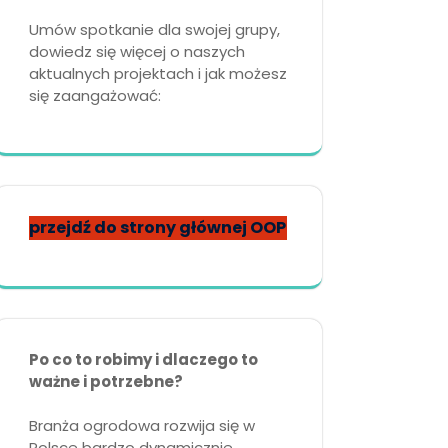
Umów spotkanie dla swojej grupy,
dowiedz się więcej o naszych
aktualnych projektach i jak możesz
się zaangażować:
przejdź do strony głównej OOP
Po co to robimy i dlaczego to
ważne i potrzebne?
Branża ogrodowa rozwija się w
Polsce bardzo dynamicznie,