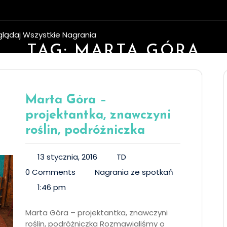
glądaj Wszystkie Nagrania
TAG:
MARTA GÓRA
Marta Góra –
projektantka, znawczyni
roślin, podróżniczka
13 stycznia, 2016
TD
0 Comments
Nagrania ze spotkań
1:46 pm
Marta Góra – projektantka, znawczyni
roślin, podróżniczka Rozmawialiśmy o