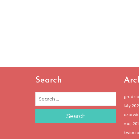
Search
Arc
grudzi
luty 20
czerwie
Search
maj 201
kwiecie