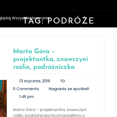
glądaj Wszystkie Nagrania
TAG:
PODRÓŻE
OGRODNICZE
Marta Góra –
projektantka, znawczyni
roślin, podróżniczka
13 stycznia, 2016
TD
0 Comments
Nagrania ze spotkań
1:46 pm
Marta Góra – projektantka, znawczyni
roślin, podróżniczka Rozmawialiśmy o