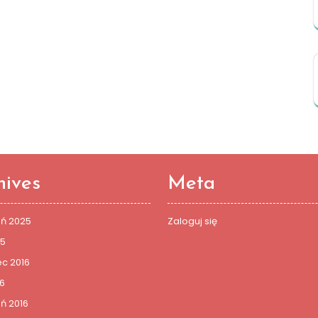
hives
Meta
eń 2025
Zaloguj się
25
c 2016
6
ń 2016