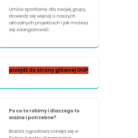
Umów spotkanie dla swojej grupy,
dowiedz się więcej o naszych
aktualnych projektach i jak możesz
się zaangażować:
przejdź do strony głównej OOP
Po co to robimy i dlaczego to
ważne i potrzebne?
Branża ogrodowa rozwija się w
Polsce bardzo dynamicznie,